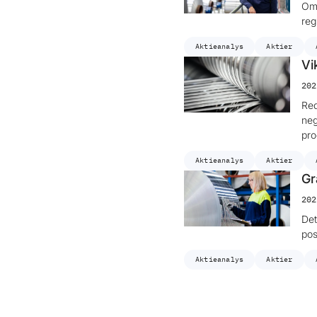
Omk
reg
Aktieanalys
Aktier
Vi
202
Red
neg
pro
Aktieanalys
Aktier
Gr
202
Det
pos
Aktieanalys
Aktier