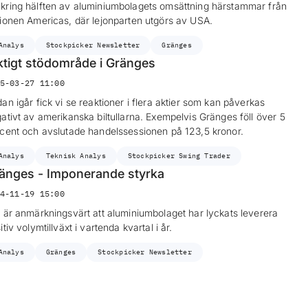
ring hälften av aluminiumbolagets omsättning härstammar från
ionen Americas, där lejonparten utgörs av USA.
Analys
Stockpicker Newsletter
Gränges
ktigt stödområde i Gränges
5-03-27 11:00
an igår fick vi se reaktioner i flera aktier som kan påverkas
ativt av amerikanska biltullarna. Exempelvis Gränges föll över 5
cent och avslutade handelssessionen på 123,5 kronor.
Analys
Teknisk Analys
Stockpicker Swing Trader
änges - Imponerande styrka
4-11-19 15:00
 är anmärkningsvärt att aluminiumbolaget har lyckats leverera
itiv volymtillväxt i vartenda kvartal i år.
Analys
Gränges
Stockpicker Newsletter