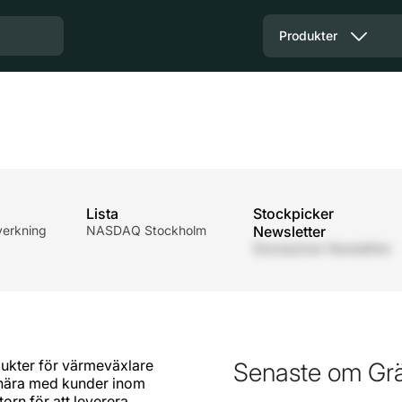
Produkter
Lista
Stockpicker
lverkning
NASDAQ Stockholm
Newsletter
Stockpicker Newsletter
dukter för värmeväxlare
Senaste om Gr
 nära med kunder inom
orn för att leverera