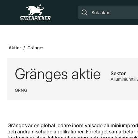
Gå till huvudinnehåll
Aktier
Gränges
Gränges aktie
Sektor
Alluminiumtil
GRNG
​Gränges är en global ledare inom valsade aluminiumpro
och andra nischade applikationer. Företaget samarbetar
fordonsindustrin, luftkonditionering och förpackningssekt