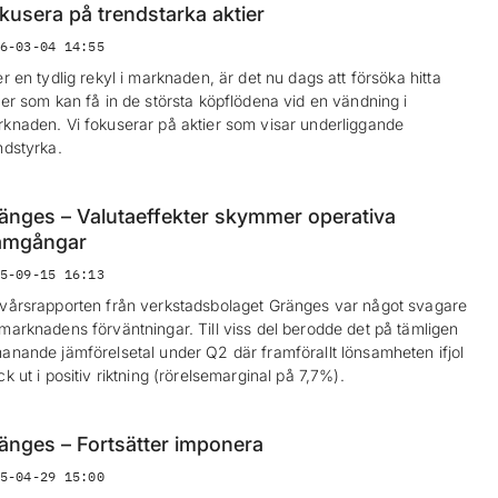
kusera på trendstarka aktier
6-03-04 14:55
er en tydlig rekyl i marknaden, är det nu dags att försöka hitta
ier som kan få in de största köpflödena vid en vändning i
knaden. Vi fokuserar på aktier som visar underliggande
ndstyrka.
änges – Valutaeffekter skymmer operativa
amgångar
5-09-15 16:13
vårsrapporten från verkstadsbolaget Gränges var något svagare
marknadens förväntningar. Till viss del berodde det på tämligen
anande jämförelsetal under Q2 där framförallt lönsamheten ifjol
ck ut i positiv riktning (rörelsemarginal på 7,7%).
änges – Fortsätter imponera
5-04-29 15:00