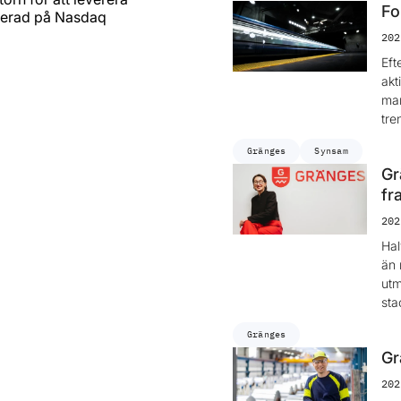
Fo
terad på Nasdaq
202
Eft
akt
mar
tre
Gränges
Synsam
Gr
fr
202
Hal
än 
utm
sta
Gränges
Gr
202