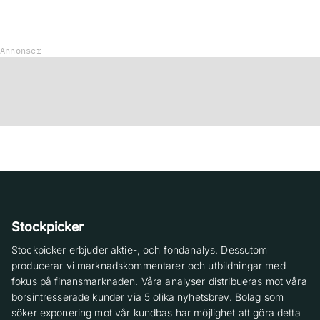
Annonser
Stockpicker
Stockpicker erbjuder aktie-, och fondanalys. Dessutom
producerar vi marknadskommentarer och utbildningar med
fokus på finansmarknaden. Våra analyser distribueras mot våra
börsintresserade kunder via 5 olika nyhetsbrev. Bolag som
söker exponering mot vår kundbas har möjlighet att göra detta