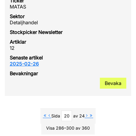
MATAS
Detaljhandel
12
2025-02-26
Bevaka
Sida
av 24
Visa 286–300 av 360