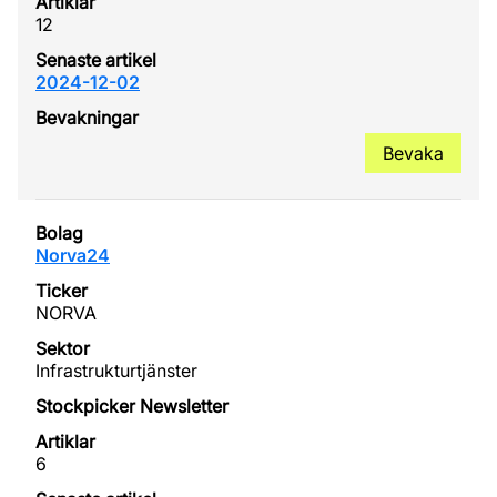
12
2024-12-02
Bevaka
Norva24
NORVA
Infrastrukturtjänster
6