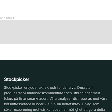
Annonser
Stockpicker
Stockpicker erbjuder aktie-, och fondanalys. Dessutom
producerar vi marknadskommentarer och utbildningar med
fokus på finansmarknaden. Våra analyser distribueras mot våra
börsintresserade kunder via 5 olika nyhetsbrev. Bolag som
söker exponering mot vår kundbas har möjlighet att göra detta